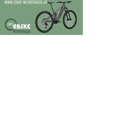
eBike
Schwingen Sie sich auf das E-Bike und
entdecken Sie die Schönheit der
südsteirischen Weinstraße von einer ganz
neuen Seite.
Buchen Sie jetzt gleich online